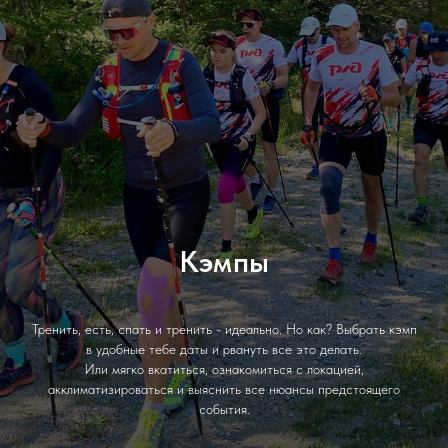
Кэмпы
Тренить, есть, спать и тренить - идеально. Но как? Выбрать кэмп
в удобные тебе даты и рвануть все это делать.
Или мягко вкатиться, ознакомиться с локацией,
акклиматизироваться и выяснить все нюансы предстоящего
события.